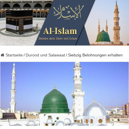
Startseite
/
Durood und Salawaat
/
Siebzig Belohnungen erhalten