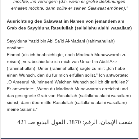
möchte, ihn verringern (d.h. wenn er große Belohnungen
erhalten möchte, dann sollte er seinen Salawaat erhöhen).“
Ausrichtung des Salawaat im Namen von jemandem am
Grab des Sayyiduna Rasulullah (sallallahu alaihi wasallam)
Sayyiduna Yazid bin Abi Sa’id Al-Madani (rahimahullah)
erwähnt:
Einmal (als ich beabsichtigte, nach Madinah Munawwarah zu
reisen), verabschiedete ich mich von Umar bin Abdil Aziz
(rahimahullah). Umar (rahimahullah) sagte zu mir: „Ich habe
einen Wunsch, den du für mich erfüllen sollst.“ Ich antwortete:
„O Ameerul Mu’mineen! Welchen Wunsch soll ich dir erfüllen?“
Er antwortete: „Wenn du Madinah Munawwarah erreichst und
das gesegnete Grab von Rasulullah (sallallahu alaihi wasallam)
siehst, dann übermittle Rasulullah (sallallahu alaihi wasallam)
meine Salams.“
شعب الإيمان، الرقم: 3870، القول البديع صـ 421