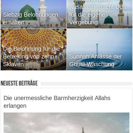
wasallam) macht Dua
Siebzig Belohnungen
für die eigene
erhalten
Vergebung
Die Belohnung für die
Befreiung von zehn
Sunnah Anlässe der
Sklaven
Ghusl-Waschung
Neueste Beiträge
Die unermessliche Barmherzigkeit Allahs
erlangen