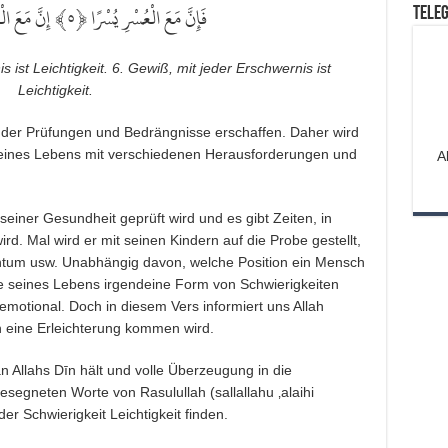
إِنَّ مَعَ الْ ﴿
٥
فَإِنَّ مَعَ الْعُسْرِ يُسْرًا ﴿
Tele
s ist Leichtigkeit. 6. Gewiß, mit jeder Erschwernis ist
Leichtigkeit.
rt der Prüfungen und Bedrängnisse erschaffen. Daher wird
eines Lebens mit verschiedenen Herausforderungen und
A
seiner Gesundheit geprüft wird und es gibt Zeiten, in
d. Mal wird er mit seinen Kindern auf die Probe gestellt,
ntum usw. Unabhängig davon, welche Position ein Mensch
fe seines Lebens irgendeine Form von Schwierigkeiten
r emotional. Doch in diesem Vers informiert uns Allah
ch eine Erleichterung kommen wird.
n Allahs Dīn hält und volle Überzeugung in die
esegneten Worte von Rasulullah (sallallahu ‚alaihi
der Schwierigkeit Leichtigkeit finden.