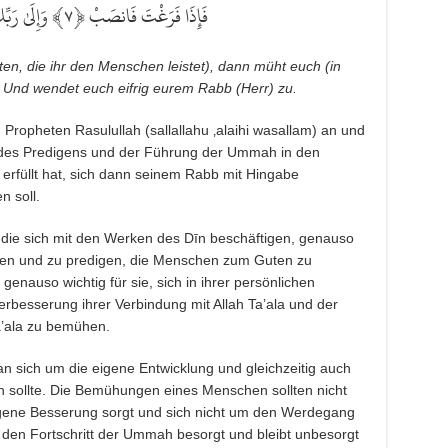
وَإِلَىٰ رَب ﴿
٧
فَإِذَا فَرَغْتَ فَانصَبْ ﴿
sten, die ihr den Menschen leistet), dann müht euch (in
. Und wendet euch eifrig eurem Rabb (Herr) zu.
n Propheten Rasulullah (sallallahu ‚alaihi wasallam) an und
e des Predigens und der Führung der Ummah in den
rfüllt hat, sich dann seinem Rabb mit Hingabe
n soll.
, die sich mit den Werken des Dīn beschäftigen, genauso
lehren und zu predigen, die Menschen zum Guten zu
s genauso wichtig für sie, sich in ihrer persönlichen
rbesserung ihrer Verbindung mit Allah Ta’ala und der
’ala zu bemühen.
n sich um die eigene Entwicklung und gleichzeitig auch
sollte. Die Bemühungen eines Menschen sollten nicht
eigene Besserung sorgt und sich nicht um den Werdegang
den Fortschritt der Ummah besorgt und bleibt unbesorgt