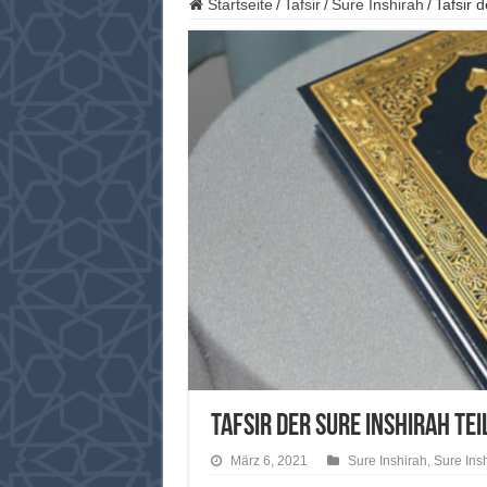
Startseite
/
Tafsir
/
Sure Inshirah
/
Tafsir d
Tafsir der Sure Inshirah Tei
März 6, 2021
Sure Inshirah
,
Sure Ins