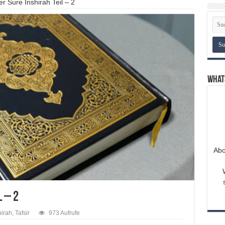
er Sure Inshirah Teil – 2
What
Abo
l – 2
hirah
,
Tafsir
973 Aufrufe