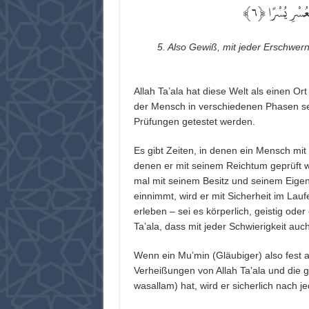
﴾
٦
﴾ عُسْرِ يُسْرًا
5. Also Gewiß, mit jeder Erschwerni
Allah Ta’ala hat diese Welt als einen O
der Mensch in verschiedenen Phasen s
Prüfungen getestet werden.
Es gibt Zeiten, in denen ein Mensch mit 
denen er mit seinem Reichtum geprüft wir
mal mit seinem Besitz und seinem Eige
einnimmt, wird er mit Sicherheit im Lau
erleben – sei es körperlich, geistig ode
Ta’ala, dass mit jeder Schwierigkeit au
Wenn ein Mu’min (Gläubiger) also fest a
Verheißungen von Allah Ta’ala und die g
wasallam) hat, wird er sicherlich nach je