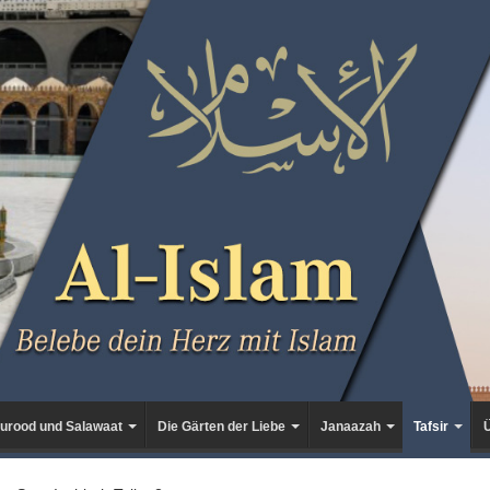
urood und Salawaat
Die Gärten der Liebe
Janaazah
Tafsir
Ü