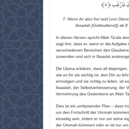
﴾
٨
﴾ ِّكَ فَارْغَب
7. Wenn ihr also frei seid (von Dien
Ibaadah [Gottesdienst]) ab 8
In diesen Versen spricht Allah Ta’ala de
sagt ihm, dass er, wenn er die Aufgab
verschiedenen Bereichen des Glaubens e
zuwenden und sich in Ibaadat anstrenge
Die Ulama erklären, dass all diejenigen
wie es für sie wichtig ist, den Dīn zu 
ermutigen und sie richtig zu leiten, ist e
Ibaadah, der Selbstverbesserung, der Ve
Vermehrung des Gedenkens an Allah Ta
Dies ist ein umfassender Plan – dass ma
um den Fortschritt der Ummah kümmern 
einseitig sein, indem er nur um seine 
der Ummah kümmert oder er ist nur um 