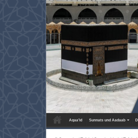
Aqaa’id
Sunnats und Aadaab
D