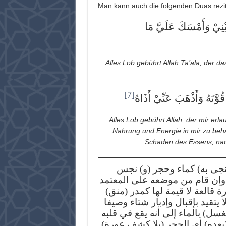
Man kann auch die folgenden Duas rezit
ذِيْنِيْ وَأَمْسَكَ عَلَيَّ مَا
Alles Lob gebührt Allah Ta’ala, der da
[7]
 قُوَّتَهُ وَأَذْهَبَ عَنِّيْ أَذَاهُ
Alles Lob gebührt Allah, der mir er
Nahrung und Energie in mir zu beh
Schaden des Essens, nac
[1] (ه) كماء وحجر (و) نجس
(وإن قام من موضعه على المعتمد
( قالعة لا قيمة لها كمدر (منق
 يتقيد بإقبال وإدبار شتاء وصيفا
(ل) بالماء إلى أنه يقع في قلبه
(بعده) أي الحجر (بلا كشف عورة