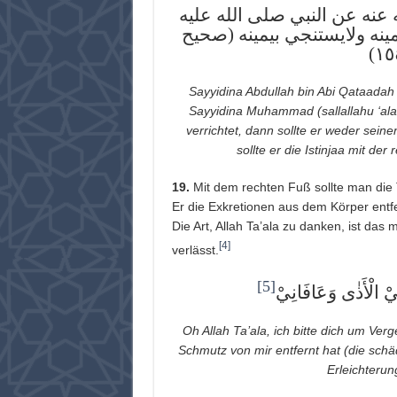
 عنه عن النبي صلى الله عليه
مينه ولايستنجي بيمينه (صحيح
Sayyidina Abdullah bin Abi Qataadah 
Sayyidina Muhammad (sallallahu ‘alai
verrichtet, dann sollte er weder sein
sollte er die Istinjaa mit de
19.
Mit dem rechten Fuß sollte man die T
Er die Exkretionen aus dem Körper entf
Die Art, Allah Ta’ala zu danken, ist das
[4]
verlässt.
[5]
ِّيْ الْأَذٰى وَعَافَانِيْ
Oh Allah Ta’ala, ich bitte dich um Ver
Schmutz von mir entfernt hat (die sch
Erleichterun