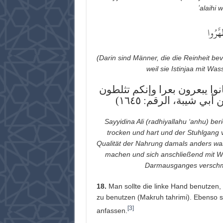
ʻalaihi 
هَّرُوا
(Darin sind Männer, die die Reinheit b
weil sie Istinjaa mit Wa
وا يبعرون بعرا وإنكم تثلطون
أبي شيبة، الرقم: ١٦٤٥
Sayyidina Ali (radhiyallahu ‘anhu) ber
trocken und hart und der Stuhlgang v
Qualität der Nahrung damals anders wa
machen und sich anschließend mit Wa
Darmausganges verschmu
18.
Man sollte die linke Hand benutzen, 
zu benutzen (Makruh tahrimi). Ebenso so
[3]
anfassen.