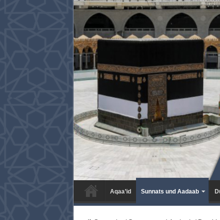
Aqaa’id
Sunnats und Aadaab
D