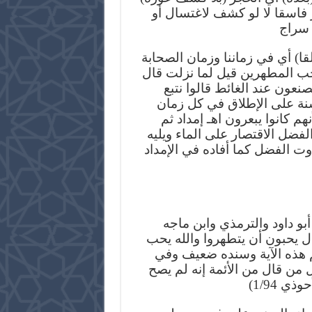
 فاسقا لا لو كشف لاغتسال أو
 سراج
قا) أي في زماننا وزمان الصحابة
يحب المطهرين قيل لما نزلت قال
صنعون عند الغائط قالوا نتبع
 سنة على الإطلاق في كل زمان
م كانوا يبعرون اهـ إمداد ثم
لفضل الاقتصار على الماء ويليه
وت الفضل كما أفاده في الإمداد
[2] داود والترمذي وابن ماجه
ل يحبون أن يتطهروا والله يحب
م هذه الآية وسنده ضعيف وفي
من قال من الأئمة إنه لم يصح
ي 1/94