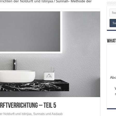
richten der Notdurft und Istinjaa
/
Sunnah- Methode der
What
Abo
rftverrichtung – Teil 5
r Notdurft und Istinjaa
,
Sunnats und Aadaab