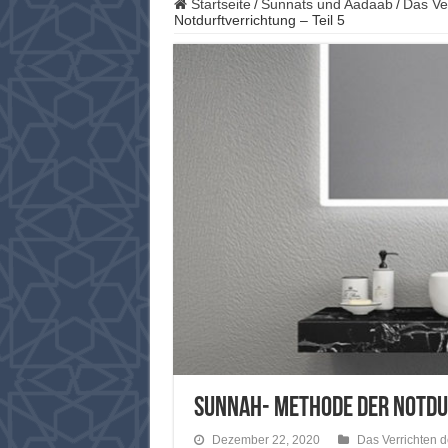
Startseite
/
Sunnats und Aadaab
/
Das Ver
Notdurftverrichtung – Teil 5
Sunnah- Methode der Notdu
Dezember 22, 2020
Das Verrichten de