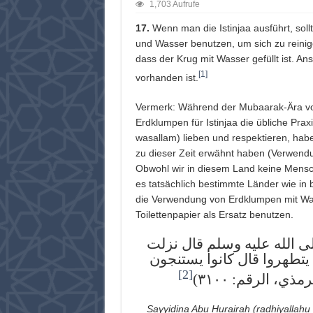
1,703 Aufrufe
17.
Wenn man die Istinjaa ausführt, sol
und Wasser benutzen, um sich zu reinige
dass der Krug mit Wasser gefüllt ist. 
[1]
vorhanden ist.
Vermerk: Während der Mubaarak-Ära vo
Erdklumpen für Istinjaa die übliche Prax
wasallam) lieben und respektieren, hab
zu dieser Zeit erwähnt haben (Verwendu
Obwohl wir in diesem Land keine Mensch
es tatsächlich bestimmte Länder wie in 
die Verwendung von Erdklumpen mit Was
Toilettenpapier als Ersatz benutzen.
ى الله عليه وسلم قال نزلت
 يتطهروا قال كانوا يستنجون
[2]
ذي، الرقم: ٣١٠٠
Sayyidina Abu Hurairah (radhiyallahu