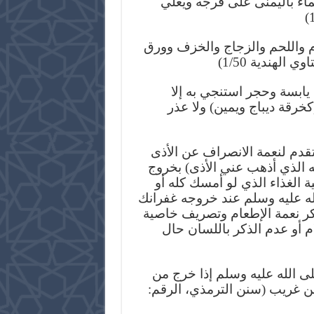
[3] ء باليمنى على فرجه ويعلي
م واللحم والزجاج والخزف وورق
 الهندية 1/50
(ابسة وحجر استنجي به إلا
رقة ديباج ويمين) ولا عذر
[4] (م لنعمة الانصراف عن الأذى
ه الذي أذهب عني الأذى) بخروج
 الغذاء الذي لو أمسك كله أو
ه عليه وسلم عند خروجه غفرانك
كر نعمة الإطعام وتصريف خاصية
م أو عدم الذكر باللسان حال
[5] لله عليه وسلم إذا خرج من
سن غريب (سنن الترمذي، الرقم