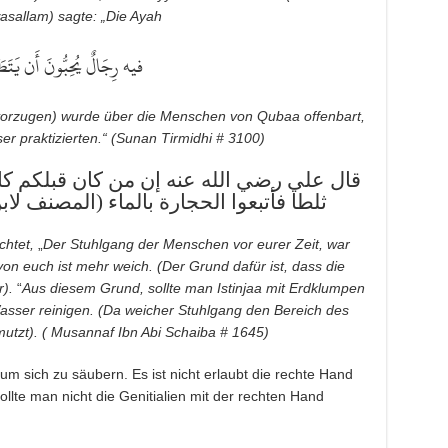
wasallam) sagte: „Die Ayah
فيه رِجَالٌ يُحِبُّونَ أَن يَتَطَ
evorzugen) wurde über die Menschen von Qubaa offenbart,
sser praktizierten.“ (Sunan Tirmidhi # 3100)
قال علي رضي الله عنه إن من كان قبلكم كان
ثلطا فأتبعوا الحجارة بالماء (المصنف لابن )
ichtet,
„
Der Stuhlgang der Menschen vor eurer Zeit, war
on euch ist mehr weich. (Der Grund dafür ist, dass die
r).
“
Aus diesem Grund, sollte man Istinjaa mit Erdklumpen
sser reinigen. (Da weicher Stuhlgang den Bereich des
tzt). ( Musannaf Ibn Abi Schaiba # 1645)
um sich zu säubern. Es ist nicht erlaubt die rechte Hand
llte man nicht die Genitialien mit der rechten Hand