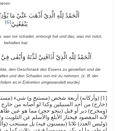
ieren:
اَلْحَمْدُ لِلّٰهِ الَّذِيْ أَذْهَبَ عَنِّيْ مَا يُؤْ
[6]
يَنْفَعُنِيْ
s, was mir schadet, entsorgt hat und das, was mir nützt,
behalten hat.
اَلْحَمْدُ لِلّٰهِ الَّذِيْ أَذَاقَنِيْ لَذَّتَهُ وَأَبْقٰى فِيَّ
laubte, den Geschmack des Essens zu genießen und die
alten und den Schaden von mir zu nehmen. (z. B. der
hdem es in Exkretion umgewandelt wurde)
وأركانه) أربعة شخص (مستنج و) شيء (مستنجى ب
خارج) من أحد السبيلين وكذا لو أصابه من خارج 
ومخرج) دبر أو قبل (بنحو حجر) مما هو عين طاهرة)
لأنه المقصود فيختار الأبلغ والأسلم عن التلويث ولا
وليس العدد) ثلاثا (بمسنون فيه) بل مستحب (والغس
له طهر ما لم يكن موسوسا فيقدر بثلاث كما مر )