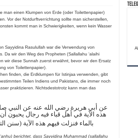
Tele
lte man einen Klumpen von Erde (oder Toilettenpapier)
n. Vor der Notdurftverrichtung sollte man sicherstellen,
Ansonsten kommt man in Schwierigkeiten, wenn kein Wasser
n Sayyidina Rasulullah war die Verwendung von
A
is. Da wir den Weg des Propheten (Sallallahu ‘alaihi
en wir diese Sunnah zuerst erwähnt, bevor wir den Ersatz
ng von Toilettenpapier).
en finden, die Erdklumpen für Istinjaa verwenden, gibt
bestimmten Teilen Indiens und Pakistans, die immer noch
ser praktizieren. Nichtsdestotrotz kann man das
عن أبي هريرة رضي الله عنه عن النبي صل
هذه الآية في أهل قباء فيه رجال يحبون أن
بالماء فنزلت فيهم هذه الآية (سنن الترم)
 ‘anhu) berichtet, dass Sayyidina Muhammad (sallallahu