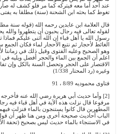
عند أحد أما معه فيتركه كما مر فلو كشف له صار
تغوط كما بحثه ابن الشحنة (سنة) مطلقا به يفتى
قال العلامة ابن عابدين رحمه الله (قوله سنة مطل
لقوله تعالى فيه رجال يحبون أن يتطهروا والله 
رسول الله يا أهل قباء إن الله أثنى عليكم فماذا ت
الغائط لأحجار ثم نتبع الأحجار لماء فكان الجمع
وهو الصحيح وعليه الفتوى وقيل ذلك في زماننا لأنه
اعلم أن الجمع بين الماء والحجر أفضل ويليه في ا
الاقتصار على الحجر وتحصل السنة بالكل وإن تفا
وغيره (رد المحتار 1/338)
فتاوى محموديه 8/89 ، 91
وأما حديث أبي هريرة رضي الله عنه فأخرجه أبو 
مرفوعا قال نزلت هذه الآية في أهل قباء فيه رجا
المطهرين قال كانوا يستنجون بالماء فنزلت فيه
الباب أحاديث صحيحة أخرى ومن هنا ظهر أن قول 
في الاستنجاء بالماء حديث ليس بصحيح (تحفة الأحوذ)