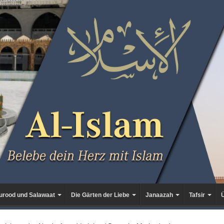
urood und Salawaat
Die Gärten der Liebe
Janaazah
Tafsir
Ü