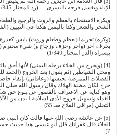
قال العلامة ابن عابدين رحمه الله ثم يفيض الما
الإناء ويغسل فرجه باليسرى … (رد المحتار 1/345)
ويكره الاستنجاء بالعظم والروث والرجيع والطعا
الشجر والشعر وكذا باليمين هكذا في التبيين (الفتاوي)
وكره) تحريما (بعظم وطعام وروث) يابس كعذرة ي
بحرف آخر (وآجر وخزف وزجاج و) شيء محترم (كخ
بيسراه (الدر المختار 1/340)
ويخرج من الخلاء برجله اليمنى) لأنها أحق بالتقد
ومحل الشياطين (ثم يقول) بعد الخروج (الحمد لل
الفضلات الممرضة بحبسها (وعافاني) بإبقاء خاصية
خرج لكان مظنة الهلاك وقال رسول الله صلى الل
وهو كناية عن الاعتراف بالقصور عن بلوغ حق ش
الغذاء وتسهيل خروج الأذى لسلامة البدن من الآلا
التخلي (مراقي الفلاح صـ 55)
عن عائشة رضي الله عنها قالت كان النبي صلى ا
الخلاء قال غفرانك قال أبو عيسى هذا حديث ح:
7)